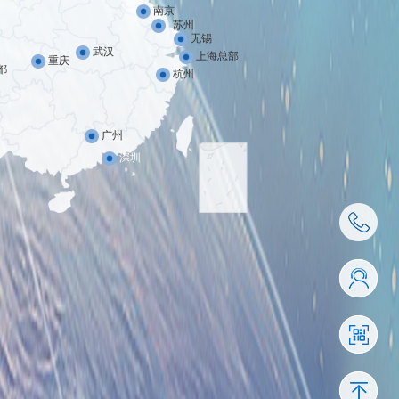
南京
苏州
无锡
武汉
上海总部
重庆
都
杭州
广州
深圳
4001-110