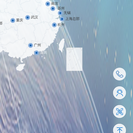
南京
苏州
无锡
武汉
上海总部
重庆
都
杭州
广州
深圳
4001-110